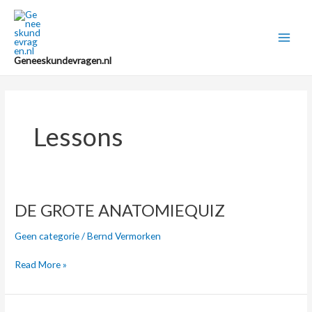
Doorgaan
Post
Main
naar
pagination
Men
inhoud
Geneeskundevragen.nl
Lessons
DE
DE GROTE ANATOMIEQUIZ
GROTE
Geen categorie
/
Bernd Vermorken
ANATOMIEQUIZ
Read More »