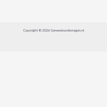
Copyright © 2026 Geneeskundevragen.nl
Wij gebruiken cookies om jouw ervaring op deze website zo goed mogelijk
te maken. Door op 'accepteren' te drukken, stem je hiermee in.
Accepteren
Privacy & Cookies Policy
Sluiten
Privacy Overview
This website uses cookies to improve your experience while you navigate
through the website. Out of these cookies, the cookies that are