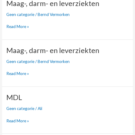
Maag-,
Maag-, darm- en leverziekten
darm-
Geen categorie
/
Bernd Vermorken
en
leverziekten
Read More »
Maag-,
Maag-, darm- en leverziekten
darm-
Geen categorie
/
Bernd Vermorken
en
leverziekten
Read More »
MDL
MDL
Geen categorie
/
Ali
Read More »