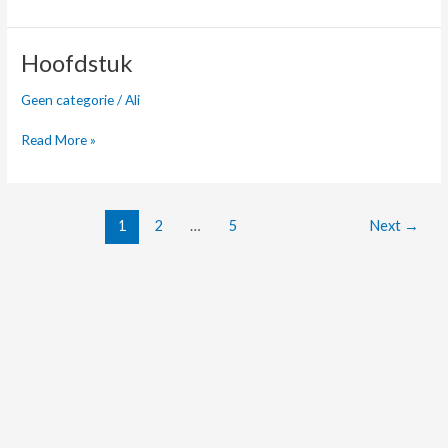
Hoofdstuk
Hoofdstuk
Geen categorie
/
Ali
Read More »
1
2
…
5
Next
→